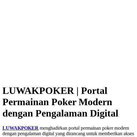
LUWAKPOKER | Portal
Permainan Poker Modern
dengan Pengalaman Digital
LUWAKPOKER
menghadirkan portal permainan poker modern
dengan pengalaman digital yang dirancang untuk memberikan akses