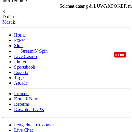
Info Terkini :
Selamat datang di LUWAKPOKER menyediak
Daftar
Masuk
Home
Poker
Slots
Stream N Spin
Live Casino
Idnlive
Sportsbook
Esports
Togel
Arcade
Promosi
Kontak Kami
Referral
Download APK
Pengaduan Customer
Live Chat