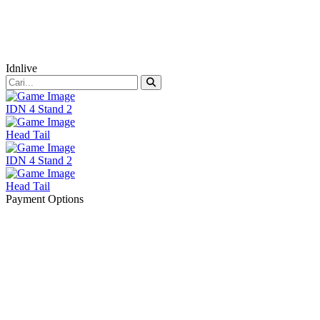
Idnlive
IDN 4 Stand 2
Head Tail
IDN 4 Stand 2
Head Tail
Payment Options