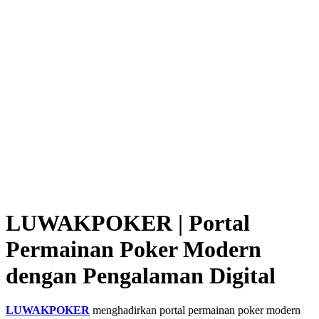
LUWAKPOKER | Portal
Permainan Poker Modern
dengan Pengalaman Digital
LUWAKPOKER
menghadirkan portal permainan poker modern