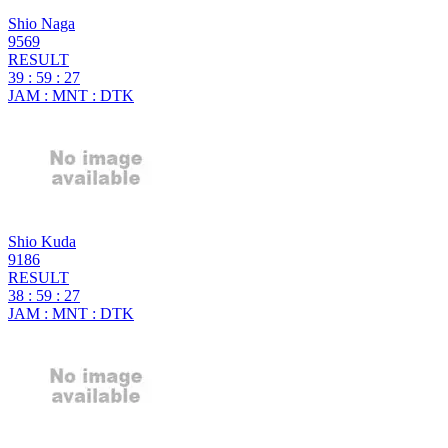
Shio Naga
9569
RESULT
39
:
59
:
27
JAM : MNT : DTK
Shio Kuda
9186
RESULT
38
:
59
:
27
JAM : MNT : DTK