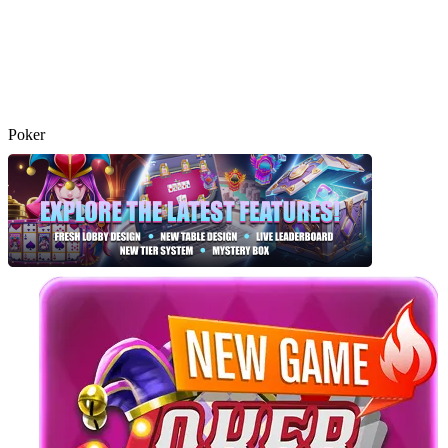
Poker