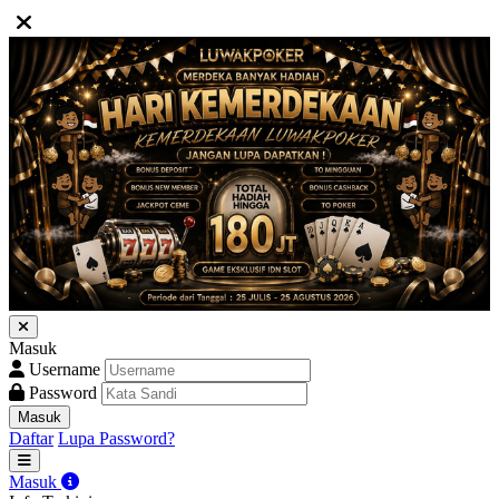
Masuk
Username
Password
Masuk
Daftar
Lupa Password?
Masuk