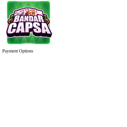
Payment Options