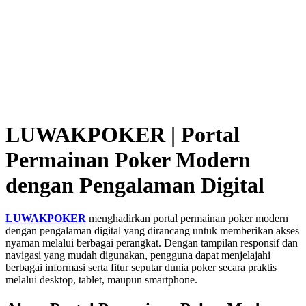
LUWAKPOKER | Portal
Permainan Poker Modern
dengan Pengalaman Digital
LUWAKPOKER
menghadirkan portal permainan poker modern
dengan pengalaman digital yang dirancang untuk memberikan akses
nyaman melalui berbagai perangkat. Dengan tampilan responsif dan
navigasi yang mudah digunakan, pengguna dapat menjelajahi
berbagai informasi serta fitur seputar dunia poker secara praktis
melalui desktop, tablet, maupun smartphone.