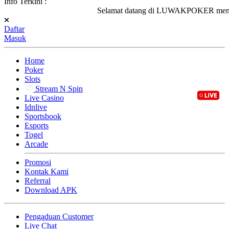
Info Terkini :
Selamat datang di LUWAKPOKER menyediakan ak
Daftar
Masuk
Home
Poker
Slots
Stream N Spin
Live Casino
Idnlive
Sportsbook
Esports
Togel
Arcade
Promosi
Kontak Kami
Referral
Download APK
Pengaduan Customer
Live Chat