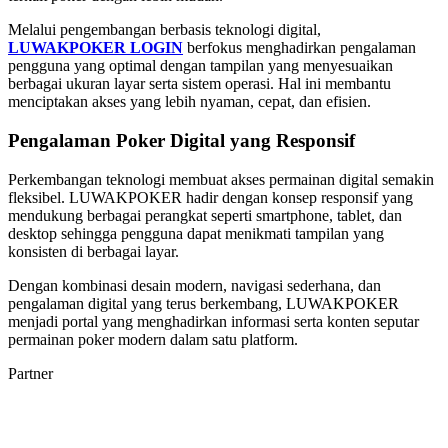
Melalui pengembangan berbasis teknologi digital,
LUWAKPOKER LOGIN
berfokus menghadirkan pengalaman
pengguna yang optimal dengan tampilan yang menyesuaikan
berbagai ukuran layar serta sistem operasi. Hal ini membantu
menciptakan akses yang lebih nyaman, cepat, dan efisien.
Pengalaman Poker Digital yang Responsif
Perkembangan teknologi membuat akses permainan digital semakin
fleksibel. LUWAKPOKER hadir dengan konsep responsif yang
mendukung berbagai perangkat seperti smartphone, tablet, dan
desktop sehingga pengguna dapat menikmati tampilan yang
konsisten di berbagai layar.
Dengan kombinasi desain modern, navigasi sederhana, dan
pengalaman digital yang terus berkembang, LUWAKPOKER
menjadi portal yang menghadirkan informasi serta konten seputar
permainan poker modern dalam satu platform.
Partner