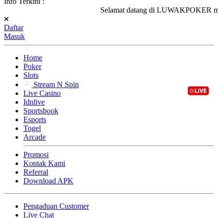
Info Terkini :
Selamat datang di LUWAKPOKER menyediak
Daftar
Masuk
Home
Poker
Slots
Stream N Spin
Live Casino
Idnlive
Sportsbook
Esports
Togel
Arcade
Promosi
Kontak Kami
Referral
Download APK
Pengaduan Customer
Live Chat